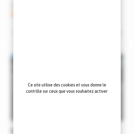
SANDERO ECO-G 100 STEPWAY ESSENTIEL
11 490 €
TTC
73k
Manuelle
GPL
Ce site utilise des cookies et vous donne le
contrôle sur ceux que vous souhaitez activer
DACIA SANDERO