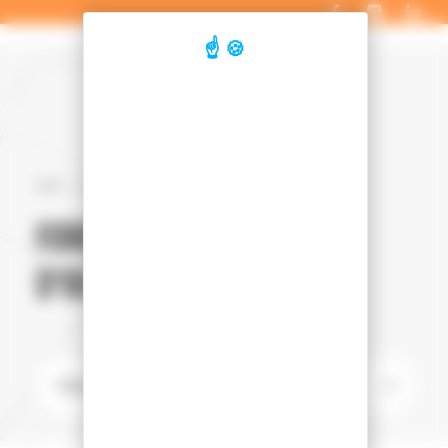
Panneau de gestion des cookies
Accueil
Véhicules d'occasion
Ford
Kuga vignale
FORD KUGA VIGNALE
D'OCCASION
➞
Filtrer les véhicules