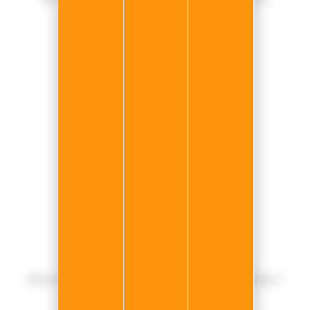
NOUS CONTACTER
Siège du groupe N.E.P Car
20 Rue de l'Ormeteau,
77500 Chelles
noreply@nep-car.com
INFORMATIONS
Le Groupe
Mentions légales
Gestion des données
Gérer mes cookies
NEWSLETTER
Abonnez-vous pour ne pas manquer les bons plans !