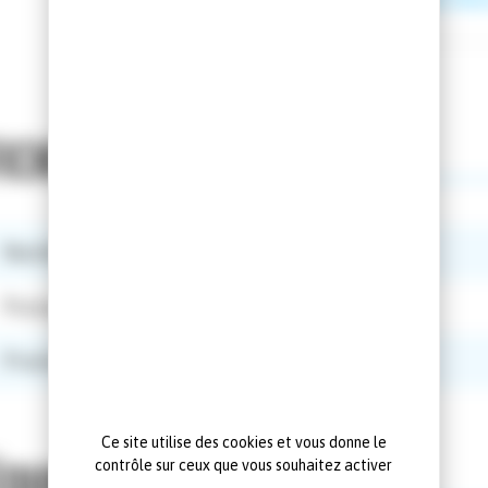
FICHE TECHNIQUE
Nombre de portes
Puissance fiscale
Première main
Ce site utilise des cookies et vous donne le
ÉQUIPEMENTS
contrôle sur ceux que vous souhaitez activer