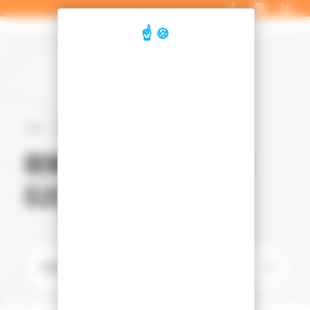
Panneau de gestion des cookies
Accueil
Véhicules d'occasion
Renault
Kangoo e-tech electrique
RENAULT KANGOO E-TECH
ELECTRIQUE D'OCCASION
➞
Filtrer les véhicules