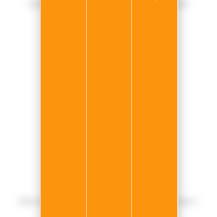
qualifié formé aux évolutions technologiques.
NOUS CONTACTER
Siège du groupe N.E.P Car
20 Rue de l'Ormeteau,
77500 Chelles
noreply@nep-car.com
INFORMATIONS
Le Groupe
Mentions légales
Gestion des données
Gérer mes cookies
NEWSLETTER
Abonnez-vous pour ne pas manquer les bons plans !