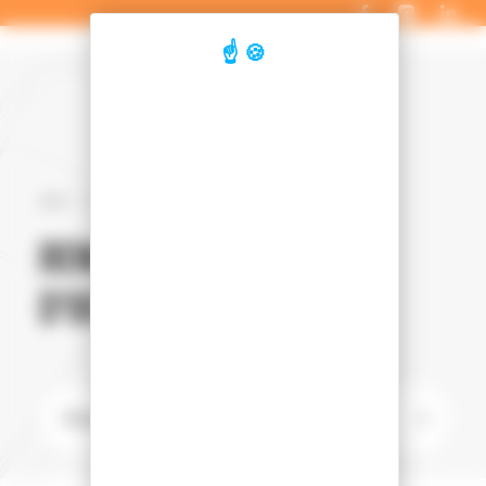
Panneau de gestion des cookies
Accueil
Véhicules d'occasion
Renault
Kangoo van
RENAULT KANGOO VAN
D'OCCASION
➞
Filtrer les véhicules