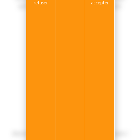
refuser
accepter
qualifié formé aux évolutions technologiques.
NOUS CONTACTER
Siège du groupe N.E.P Car
20 Rue de l'Ormeteau,
77500 Chelles
noreply@nep-car.com
INFORMATIONS
Le Groupe
Mentions légales
Gestion des données
Gérer mes cookies
NEWSLETTER
Abonnez-vous pour ne pas manquer les bons plans !