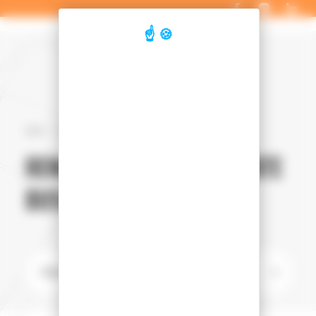
Panneau de gestion des cookies
Accueil
Véhicules d'occasion
Renault
Megane iv estate business
RENAULT MEGANE IV ESTATE
BUSINESS D'OCCASION
➞
Filtrer les véhicules