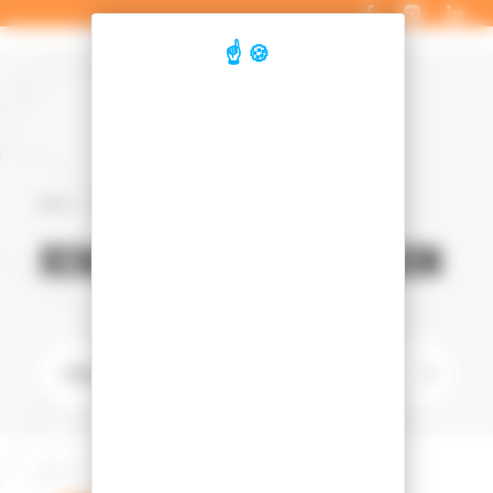
Panneau de gestion des cookies
Accueil
Véhicules d'occasion
Renault
Trafic
RENAULT TRAFIC D'OCCASION
➞
Filtrer les véhicules
Vos filtres :
Renault