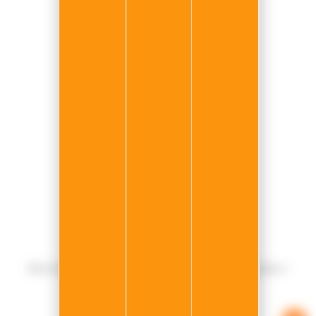
Siège du groupe N.E.P Car
20 Rue de l'Ormeteau,
77500 Chelles
noreply@nep-car.com
INFORMATIONS
Le Groupe
Mentions légales
Gestion des données
Gérer mes cookies
NEWSLETTER
Abonnez-vous pour ne pas manquer les bons plans !
JE M'INSCRIS
➞